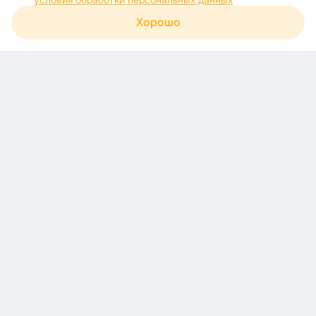
условия обработки персональных данных
Хорошо
Корзина
Каталог
Акции
Профиль
Скачивайте приложение!
Узнавайте о новых акциях первыми
Загрузите в
AppStore
Доступно в
Google Play
Доступно в
RuStore